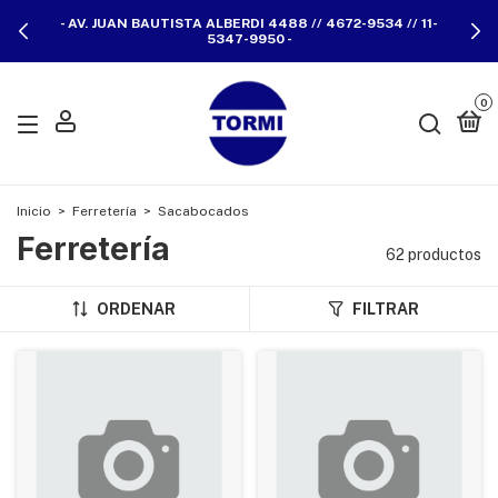
- AV. JUAN BAUTISTA ALBERDI 4488 // 4672-9534 // 11-
5347-9950 -
0
Inicio
>
Ferretería
>
Sacabocados
Ferretería
62 productos
ORDENAR
FILTRAR